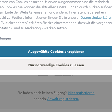
etzen von Cookies besuchen. Hiervon ausgenommen sind die technisch
n Cookies. Sie können die aktuellen Einstellungen durch Klicken auf den
ANMELDEN
(am Ende der Website) einsehen und ändern. Ihnen steht jederzeit ein
echt zu. Weitere Informationen finden Sie in unserer
Datenschutzerkläru
 "Alle akzeptieren" erklären Sie sich einverstanden, dass wir die vorgena
oder
 Statistik- und zu Marketing-Zwecken setzen.
llungen
Mit Apple anmelden
Ausgewählte Cookies akzeptieren
Sign in with Google
Nur notwendige Cookies zulassen
By continuing, you are indicating that you accept our
Terms of
Service
and
Privacy Policy
.
Sie haben noch keinen Zugang?
Hier registrieren
oder als
Anwalt registrieren.