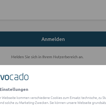
Anmelden
Melden Sie sich in Ihrem Nutzerbereich an.
E-Mail-Adresse
Einstellungen
visibility
Passwort
r Webseite kommen verschiedene Cookies zum Einsatz: technische, zu Stat
Passwort vergessen?
nd solche zu Marketing-Zwecken. Sie können unsere Webseite grundsätz