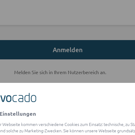
Anmelden
Melden Sie sich in Ihrem Nutzerbereich an.
E-Mail-Adresse
Einstellungen
visibility
Passwort
r Webseite kommen verschiedene Cookies zum Einsatz: technische, zu Stat
Passwort vergessen?
nd solche zu Marketing-Zwecken. Sie können unsere Webseite grundsätz