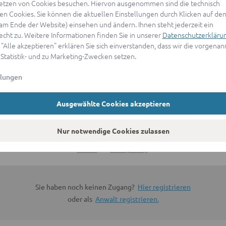
etzen von Cookies besuchen. Hiervon ausgenommen sind die technisch
n Cookies. Sie können die aktuellen Einstellungen durch Klicken auf den
ANMELDEN
(am Ende der Website) einsehen und ändern. Ihnen steht jederzeit ein
echt zu. Weitere Informationen finden Sie in unserer
Datenschutzerkläru
 "Alle akzeptieren" erklären Sie sich einverstanden, dass wir die vorgena
oder
 Statistik- und zu Marketing-Zwecken setzen.
llungen
Mit Apple anmelden
Ausgewählte Cookies akzeptieren
Sign in with Google
Nur notwendige Cookies zulassen
By continuing, you are indicating that you accept our
Terms of
Service
and
Privacy Policy
.
Sie haben noch keinen Zugang?
Hier registrieren
oder als
Anwalt registrieren.