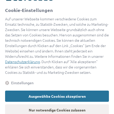
oder
Cookie-Einstellungen
Mit Apple anmelden
Auf unserer Webseite kommen verschiedene Cookies zum
Einsatz: technische, zu Statistik-Zwecken, und solche zu Marketing-
Zwecken. Sie können unsere Webseite grundsätzlich auch ohne
das Setzen von Cookies besuchen. Hiervon ausgenommen sind die
Sign in with Google
technisch notwendigen Cookies. Sie können die aktuellen
Einstellungen durch Klicken auf den Link „Cookies“ (am Ende der
By continuing, you are indicating that you accept our
Terms of
Website) einsehen und ändern. Ihnen steht jederzeit ein
Service
and
Privacy Policy
.
Widerrufsrecht zu. Weitere Informationen finden Sie in unserer
Datenschutzerklärung
. Durch Klicken auf "Alle akzeptieren"
erklären Sie sich einverstanden, dass wir die vorgenannten
Sie haben noch keinen Zugang?
Hier registrieren
Cookies zu Statistik- und zu Marketing-Zwecken setzen.
oder als
Anwalt registrieren.
Einstellungen
AGB
|
Impressum
|
Datenschutz
|
Kontakt
|
Cookies
Ausgewählte Cookies akzeptieren
© 2026 advocado
➝
Zurück zur Startseite
Nur notwendige Cookies zulassen