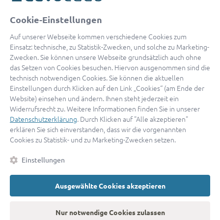
oder
Cookie-Einstellungen
Mit Apple anmelden
Auf unserer Webseite kommen verschiedene Cookies zum
Einsatz: technische, zu Statistik-Zwecken, und solche zu Marketing-
Zwecken. Sie können unsere Webseite grundsätzlich auch ohne
das Setzen von Cookies besuchen. Hiervon ausgenommen sind die
Sign in with Google
technisch notwendigen Cookies. Sie können die aktuellen
Einstellungen durch Klicken auf den Link „Cookies“ (am Ende der
By continuing, you are indicating that you accept our
Terms of
Website) einsehen und ändern. Ihnen steht jederzeit ein
Service
and
Privacy Policy
.
Widerrufsrecht zu. Weitere Informationen finden Sie in unserer
Datenschutzerklärung
. Durch Klicken auf "Alle akzeptieren"
erklären Sie sich einverstanden, dass wir die vorgenannten
Sie haben noch keinen Zugang?
Hier registrieren
Cookies zu Statistik- und zu Marketing-Zwecken setzen.
oder als
Anwalt registrieren.
Einstellungen
AGB
|
Impressum
|
Datenschutz
|
Kontakt
|
Cookies
Ausgewählte Cookies akzeptieren
© 2026 advocado
➝
Zurück zur Startseite
Nur notwendige Cookies zulassen