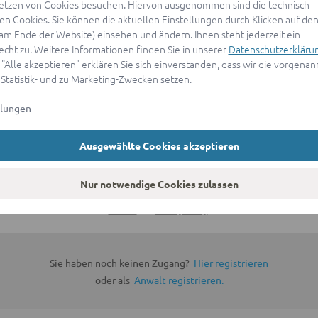
etzen von Cookies besuchen. Hiervon ausgenommen sind die technisch
n Cookies. Sie können die aktuellen Einstellungen durch Klicken auf den
ANMELDEN
(am Ende der Website) einsehen und ändern. Ihnen steht jederzeit ein
echt zu. Weitere Informationen finden Sie in unserer
Datenschutzerkläru
 "Alle akzeptieren" erklären Sie sich einverstanden, dass wir die vorgena
oder
 Statistik- und zu Marketing-Zwecken setzen.
llungen
Mit Apple anmelden
Ausgewählte Cookies akzeptieren
Sign in with Google
Nur notwendige Cookies zulassen
By continuing, you are indicating that you accept our
Terms of
Service
and
Privacy Policy
.
Sie haben noch keinen Zugang?
Hier registrieren
oder als
Anwalt registrieren.