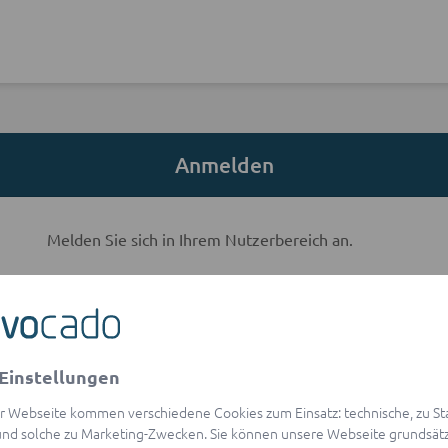
Anmelden
Melden Sie sich in Ihrem Nutzerbereich an.
E-Mail-Adresse
Einstellungen
visibility
Passwort
r Webseite kommen verschiedene Cookies zum Einsatz: technische, zu Stat
Passwort vergessen?
nd solche zu Marketing-Zwecken. Sie können unsere Webseite grundsätz