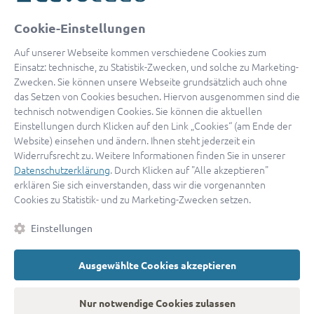
oder
Cookie-Einstellungen
Mit Apple anmelden
Auf unserer Webseite kommen verschiedene Cookies zum
Einsatz: technische, zu Statistik-Zwecken, und solche zu Marketing-
Zwecken. Sie können unsere Webseite grundsätzlich auch ohne
das Setzen von Cookies besuchen. Hiervon ausgenommen sind die
Sign in with Google
technisch notwendigen Cookies. Sie können die aktuellen
Einstellungen durch Klicken auf den Link „Cookies“ (am Ende der
By continuing, you are indicating that you accept our
Terms of
Website) einsehen und ändern. Ihnen steht jederzeit ein
Service
and
Privacy Policy
.
Widerrufsrecht zu. Weitere Informationen finden Sie in unserer
Datenschutzerklärung
. Durch Klicken auf "Alle akzeptieren"
erklären Sie sich einverstanden, dass wir die vorgenannten
Sie haben noch keinen Zugang?
Hier registrieren
Cookies zu Statistik- und zu Marketing-Zwecken setzen.
oder als
Anwalt registrieren.
Einstellungen
AGB
|
Impressum
|
Datenschutz
|
Kontakt
|
Cookies
Ausgewählte Cookies akzeptieren
© 2026 advocado
➝
Zurück zur Startseite
Nur notwendige Cookies zulassen