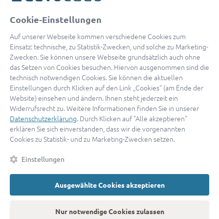
oder
Cookie-Einstellungen
Mit Apple anmelden
Auf unserer Webseite kommen verschiedene Cookies zum
Einsatz: technische, zu Statistik-Zwecken, und solche zu Marketing-
Zwecken. Sie können unsere Webseite grundsätzlich auch ohne
das Setzen von Cookies besuchen. Hiervon ausgenommen sind die
Sign in with Google
technisch notwendigen Cookies. Sie können die aktuellen
Einstellungen durch Klicken auf den Link „Cookies“ (am Ende der
By continuing, you are indicating that you accept our
Terms of
Website) einsehen und ändern. Ihnen steht jederzeit ein
Service
and
Privacy Policy
.
Widerrufsrecht zu. Weitere Informationen finden Sie in unserer
Datenschutzerklärung
. Durch Klicken auf "Alle akzeptieren"
erklären Sie sich einverstanden, dass wir die vorgenannten
Sie haben noch keinen Zugang?
Hier registrieren
Cookies zu Statistik- und zu Marketing-Zwecken setzen.
oder als
Anwalt registrieren.
Einstellungen
AGB
|
Impressum
|
Datenschutz
|
Kontakt
|
Cookies
Ausgewählte Cookies akzeptieren
© 2026 advocado
➝
Zurück zur Startseite
Nur notwendige Cookies zulassen