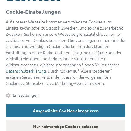
oder
Cookie-Einstellungen
Mit Apple anmelden
Auf unserer Webseite kommen verschiedene Cookies zum
Einsatz: technische, zu Statistik-Zwecken, und solche zu Marketing-
Zwecken. Sie können unsere Webseite grundsätzlich auch ohne
das Setzen von Cookies besuchen. Hiervon ausgenommen sind die
Sign in with Google
technisch notwendigen Cookies. Sie können die aktuellen
Einstellungen durch Klicken auf den Link „Cookies“ (am Ende der
By continuing, you are indicating that you accept our
Terms of
Website) einsehen und ändern. Ihnen steht jederzeit ein
Service
and
Privacy Policy
.
Widerrufsrecht zu. Weitere Informationen finden Sie in unserer
Datenschutzerklärung
. Durch Klicken auf "Alle akzeptieren"
erklären Sie sich einverstanden, dass wir die vorgenannten
Sie haben noch keinen Zugang?
Hier registrieren
Cookies zu Statistik- und zu Marketing-Zwecken setzen.
oder als
Anwalt registrieren.
Einstellungen
AGB
|
Impressum
|
Datenschutz
|
Kontakt
|
Cookies
Ausgewählte Cookies akzeptieren
© 2026 advocado
➝
Zurück zur Startseite
Nur notwendige Cookies zulassen