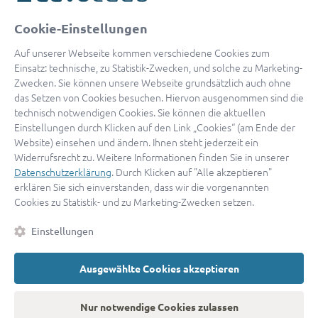
oder
Cookie-Einstellungen
Mit Apple anmelden
Auf unserer Webseite kommen verschiedene Cookies zum
Einsatz: technische, zu Statistik-Zwecken, und solche zu Marketing-
Zwecken. Sie können unsere Webseite grundsätzlich auch ohne
das Setzen von Cookies besuchen. Hiervon ausgenommen sind die
Sign in with Google
technisch notwendigen Cookies. Sie können die aktuellen
Einstellungen durch Klicken auf den Link „Cookies“ (am Ende der
By continuing, you are indicating that you accept our
Terms of
Website) einsehen und ändern. Ihnen steht jederzeit ein
Service
and
Privacy Policy
.
Widerrufsrecht zu. Weitere Informationen finden Sie in unserer
Datenschutzerklärung
. Durch Klicken auf "Alle akzeptieren"
erklären Sie sich einverstanden, dass wir die vorgenannten
Sie haben noch keinen Zugang?
Hier registrieren
Cookies zu Statistik- und zu Marketing-Zwecken setzen.
oder als
Anwalt registrieren.
Einstellungen
AGB
|
Impressum
|
Datenschutz
|
Kontakt
|
Cookies
Ausgewählte Cookies akzeptieren
© 2026 advocado
➝
Zurück zur Startseite
Nur notwendige Cookies zulassen