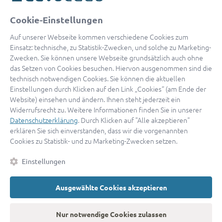
oder
Cookie-Einstellungen
Mit Apple anmelden
Auf unserer Webseite kommen verschiedene Cookies zum
Einsatz: technische, zu Statistik-Zwecken, und solche zu Marketing-
Zwecken. Sie können unsere Webseite grundsätzlich auch ohne
das Setzen von Cookies besuchen. Hiervon ausgenommen sind die
Sign in with Google
technisch notwendigen Cookies. Sie können die aktuellen
Einstellungen durch Klicken auf den Link „Cookies“ (am Ende der
By continuing, you are indicating that you accept our
Terms of
Website) einsehen und ändern. Ihnen steht jederzeit ein
Service
and
Privacy Policy
.
Widerrufsrecht zu. Weitere Informationen finden Sie in unserer
Datenschutzerklärung
. Durch Klicken auf "Alle akzeptieren"
erklären Sie sich einverstanden, dass wir die vorgenannten
Sie haben noch keinen Zugang?
Hier registrieren
Cookies zu Statistik- und zu Marketing-Zwecken setzen.
oder als
Anwalt registrieren.
Einstellungen
AGB
|
Impressum
|
Datenschutz
|
Kontakt
|
Cookies
Ausgewählte Cookies akzeptieren
© 2026 advocado
➝
Zurück zur Startseite
Nur notwendige Cookies zulassen