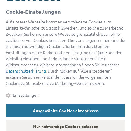
oder
Cookie-Einstellungen
Mit Apple anmelden
Auf unserer Webseite kommen verschiedene Cookies zum
Einsatz: technische, zu Statistik-Zwecken, und solche zu Marketing-
Zwecken. Sie können unsere Webseite grundsätzlich auch ohne
das Setzen von Cookies besuchen. Hiervon ausgenommen sind die
Sign in with Google
technisch notwendigen Cookies. Sie können die aktuellen
Einstellungen durch Klicken auf den Link „Cookies“ (am Ende der
By continuing, you are indicating that you accept our
Terms of
Website) einsehen und ändern. Ihnen steht jederzeit ein
Service
and
Privacy Policy
.
Widerrufsrecht zu. Weitere Informationen finden Sie in unserer
Datenschutzerklärung
. Durch Klicken auf "Alle akzeptieren"
erklären Sie sich einverstanden, dass wir die vorgenannten
Sie haben noch keinen Zugang?
Hier registrieren
Cookies zu Statistik- und zu Marketing-Zwecken setzen.
oder als
Anwalt registrieren.
Einstellungen
AGB
|
Impressum
|
Datenschutz
|
Kontakt
|
Cookies
Ausgewählte Cookies akzeptieren
© 2026 advocado
➝
Zurück zur Startseite
Nur notwendige Cookies zulassen