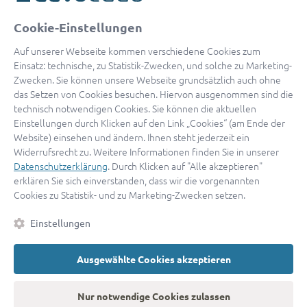
oder
Cookie-Einstellungen
Mit Apple anmelden
Auf unserer Webseite kommen verschiedene Cookies zum
Einsatz: technische, zu Statistik-Zwecken, und solche zu Marketing-
Zwecken. Sie können unsere Webseite grundsätzlich auch ohne
das Setzen von Cookies besuchen. Hiervon ausgenommen sind die
Sign in with Google
technisch notwendigen Cookies. Sie können die aktuellen
Einstellungen durch Klicken auf den Link „Cookies“ (am Ende der
By continuing, you are indicating that you accept our
Terms of
Website) einsehen und ändern. Ihnen steht jederzeit ein
Service
and
Privacy Policy
.
Widerrufsrecht zu. Weitere Informationen finden Sie in unserer
Datenschutzerklärung
. Durch Klicken auf "Alle akzeptieren"
erklären Sie sich einverstanden, dass wir die vorgenannten
Sie haben noch keinen Zugang?
Hier registrieren
Cookies zu Statistik- und zu Marketing-Zwecken setzen.
oder als
Anwalt registrieren.
Einstellungen
AGB
|
Impressum
|
Datenschutz
|
Kontakt
|
Cookies
Ausgewählte Cookies akzeptieren
© 2026 advocado
➝
Zurück zur Startseite
Nur notwendige Cookies zulassen