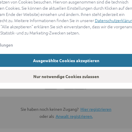
etzen von Cookies besuchen. Hiervon ausgenommen sind die technisch
n Cookies. Sie können die aktuellen Einstellungen durch Klicken auf den
ANMELDEN
(am Ende der Website) einsehen und ändern. Ihnen steht jederzeit ein
echt zu. Weitere Informationen finden Sie in unserer
Datenschutzerkläru
 "Alle akzeptieren" erklären Sie sich einverstanden, dass wir die vorgena
oder
 Statistik- und zu Marketing-Zwecken setzen.
llungen
Mit Apple anmelden
Ausgewählte Cookies akzeptieren
Sign in with Google
Nur notwendige Cookies zulassen
By continuing, you are indicating that you accept our
Terms of
Service
and
Privacy Policy
.
Sie haben noch keinen Zugang?
Hier registrieren
oder als
Anwalt registrieren.