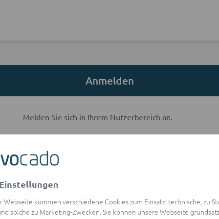
Anmelden
Melden Sie sich in Ihrem Nutzerbereich an.
E-Mail-Adresse
Einstellungen
visibility
Passwort
r Webseite kommen verschiedene Cookies zum Einsatz: technische, zu Stat
Passwort vergessen?
nd solche zu Marketing-Zwecken. Sie können unsere Webseite grundsätz