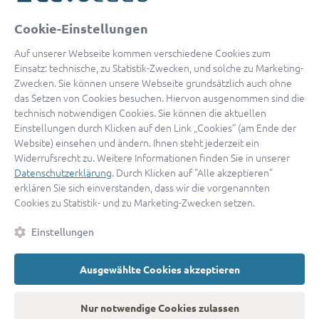
oder
Cookie-Einstellungen
Mit Apple anmelden
Auf unserer Webseite kommen verschiedene Cookies zum
Einsatz: technische, zu Statistik-Zwecken, und solche zu Marketing-
Zwecken. Sie können unsere Webseite grundsätzlich auch ohne
das Setzen von Cookies besuchen. Hiervon ausgenommen sind die
Sign in with Google
technisch notwendigen Cookies. Sie können die aktuellen
Einstellungen durch Klicken auf den Link „Cookies“ (am Ende der
By continuing, you are indicating that you accept our
Terms of
Website) einsehen und ändern. Ihnen steht jederzeit ein
Service
and
Privacy Policy
.
Widerrufsrecht zu. Weitere Informationen finden Sie in unserer
Datenschutzerklärung
. Durch Klicken auf "Alle akzeptieren"
erklären Sie sich einverstanden, dass wir die vorgenannten
Sie haben noch keinen Zugang?
Hier registrieren
Cookies zu Statistik- und zu Marketing-Zwecken setzen.
oder als
Anwalt registrieren.
Einstellungen
AGB
|
Impressum
|
Datenschutz
|
Kontakt
|
Cookies
Ausgewählte Cookies akzeptieren
© 2026 advocado
➝
Zurück zur Startseite
Nur notwendige Cookies zulassen