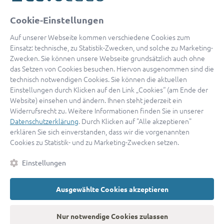
oder
Cookie-Einstellungen
Mit Apple anmelden
Auf unserer Webseite kommen verschiedene Cookies zum
Einsatz: technische, zu Statistik-Zwecken, und solche zu Marketing-
Zwecken. Sie können unsere Webseite grundsätzlich auch ohne
das Setzen von Cookies besuchen. Hiervon ausgenommen sind die
Sign in with Google
technisch notwendigen Cookies. Sie können die aktuellen
Einstellungen durch Klicken auf den Link „Cookies“ (am Ende der
By continuing, you are indicating that you accept our
Terms of
Website) einsehen und ändern. Ihnen steht jederzeit ein
Service
and
Privacy Policy
.
Widerrufsrecht zu. Weitere Informationen finden Sie in unserer
Datenschutzerklärung
. Durch Klicken auf "Alle akzeptieren"
erklären Sie sich einverstanden, dass wir die vorgenannten
Sie haben noch keinen Zugang?
Hier registrieren
Cookies zu Statistik- und zu Marketing-Zwecken setzen.
oder als
Anwalt registrieren.
Einstellungen
AGB
|
Impressum
|
Datenschutz
|
Kontakt
|
Cookies
Ausgewählte Cookies akzeptieren
© 2026 advocado
➝
Zurück zur Startseite
Nur notwendige Cookies zulassen