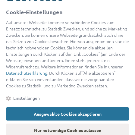
oder
Cookie-Einstellungen
Mit Apple anmelden
Auf unserer Webseite kommen verschiedene Cookies zum
Einsatz: technische, zu Statistik-Zwecken, und solche zu Marketing-
Zwecken. Sie können unsere Webseite grundsätzlich auch ohne
das Setzen von Cookies besuchen. Hiervon ausgenommen sind die
Sign in with Google
technisch notwendigen Cookies. Sie können die aktuellen
Einstellungen durch Klicken auf den Link „Cookies“ (am Ende der
By continuing, you are indicating that you accept our
Terms of
Website) einsehen und ändern. Ihnen steht jederzeit ein
Service
and
Privacy Policy
.
Widerrufsrecht zu. Weitere Informationen finden Sie in unserer
Datenschutzerklärung
. Durch Klicken auf "Alle akzeptieren"
erklären Sie sich einverstanden, dass wir die vorgenannten
Sie haben noch keinen Zugang?
Hier registrieren
Cookies zu Statistik- und zu Marketing-Zwecken setzen.
oder als
Anwalt registrieren.
Einstellungen
AGB
|
Impressum
|
Datenschutz
|
Kontakt
|
Cookies
Ausgewählte Cookies akzeptieren
© 2026 advocado
➝
Zurück zur Startseite
Nur notwendige Cookies zulassen