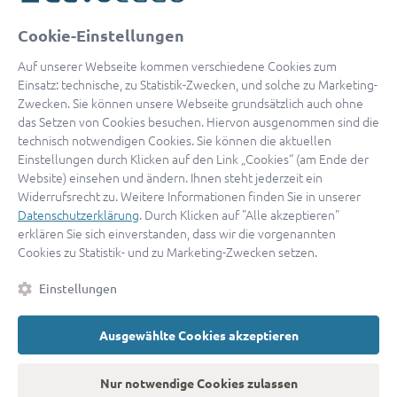
oder
Cookie-Einstellungen
Mit Apple anmelden
Auf unserer Webseite kommen verschiedene Cookies zum
Einsatz: technische, zu Statistik-Zwecken, und solche zu Marketing-
Zwecken. Sie können unsere Webseite grundsätzlich auch ohne
das Setzen von Cookies besuchen. Hiervon ausgenommen sind die
Sign in with Google
technisch notwendigen Cookies. Sie können die aktuellen
Einstellungen durch Klicken auf den Link „Cookies“ (am Ende der
By continuing, you are indicating that you accept our
Terms of
Website) einsehen und ändern. Ihnen steht jederzeit ein
Service
and
Privacy Policy
.
Widerrufsrecht zu. Weitere Informationen finden Sie in unserer
Datenschutzerklärung
. Durch Klicken auf "Alle akzeptieren"
erklären Sie sich einverstanden, dass wir die vorgenannten
Sie haben noch keinen Zugang?
Hier registrieren
Cookies zu Statistik- und zu Marketing-Zwecken setzen.
oder als
Anwalt registrieren.
Einstellungen
AGB
|
Impressum
|
Datenschutz
|
Kontakt
|
Cookies
Ausgewählte Cookies akzeptieren
© 2026 advocado
➝
Zurück zur Startseite
Nur notwendige Cookies zulassen