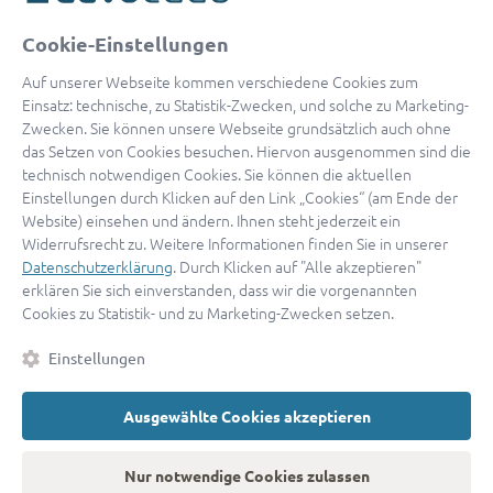
oder
Cookie-Einstellungen
Mit Apple anmelden
Auf unserer Webseite kommen verschiedene Cookies zum
Einsatz: technische, zu Statistik-Zwecken, und solche zu Marketing-
Zwecken. Sie können unsere Webseite grundsätzlich auch ohne
das Setzen von Cookies besuchen. Hiervon ausgenommen sind die
Sign in with Google
technisch notwendigen Cookies. Sie können die aktuellen
Einstellungen durch Klicken auf den Link „Cookies“ (am Ende der
By continuing, you are indicating that you accept our
Terms of
Website) einsehen und ändern. Ihnen steht jederzeit ein
Service
and
Privacy Policy
.
Widerrufsrecht zu. Weitere Informationen finden Sie in unserer
Datenschutzerklärung
. Durch Klicken auf "Alle akzeptieren"
erklären Sie sich einverstanden, dass wir die vorgenannten
Sie haben noch keinen Zugang?
Hier registrieren
Cookies zu Statistik- und zu Marketing-Zwecken setzen.
oder als
Anwalt registrieren.
Einstellungen
AGB
|
Impressum
|
Datenschutz
|
Kontakt
|
Cookies
Ausgewählte Cookies akzeptieren
© 2026 advocado
➝
Zurück zur Startseite
Nur notwendige Cookies zulassen