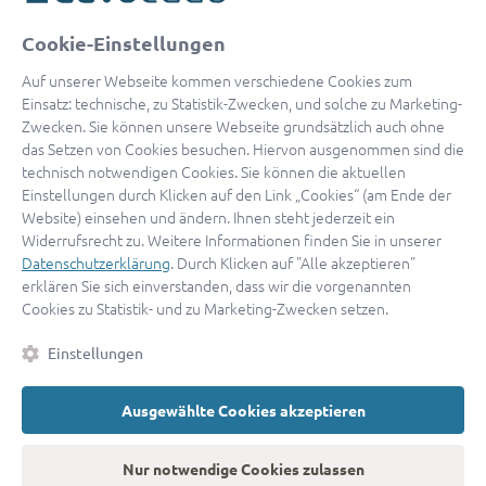
oder
Cookie-Einstellungen
Mit Apple anmelden
Auf unserer Webseite kommen verschiedene Cookies zum
Einsatz: technische, zu Statistik-Zwecken, und solche zu Marketing-
Zwecken. Sie können unsere Webseite grundsätzlich auch ohne
das Setzen von Cookies besuchen. Hiervon ausgenommen sind die
Sign in with Google
technisch notwendigen Cookies. Sie können die aktuellen
Einstellungen durch Klicken auf den Link „Cookies“ (am Ende der
By continuing, you are indicating that you accept our
Terms of
Website) einsehen und ändern. Ihnen steht jederzeit ein
Service
and
Privacy Policy
.
Widerrufsrecht zu. Weitere Informationen finden Sie in unserer
Datenschutzerklärung
. Durch Klicken auf "Alle akzeptieren"
erklären Sie sich einverstanden, dass wir die vorgenannten
Sie haben noch keinen Zugang?
Hier registrieren
Cookies zu Statistik- und zu Marketing-Zwecken setzen.
oder als
Anwalt registrieren.
Einstellungen
AGB
|
Impressum
|
Datenschutz
|
Kontakt
|
Cookies
Ausgewählte Cookies akzeptieren
© 2026 advocado
➝
Zurück zur Startseite
Nur notwendige Cookies zulassen