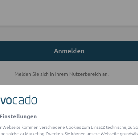
Anmelden
Melden Sie sich in Ihrem Nutzerbereich an.
E-Mail-Adresse
Einstellungen
visibility
Passwort
r Webseite kommen verschiedene Cookies zum Einsatz: technische, zu Stat
Passwort vergessen?
nd solche zu Marketing-Zwecken. Sie können unsere Webseite grundsätz