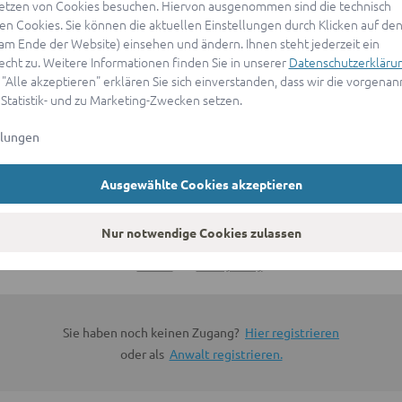
etzen von Cookies besuchen. Hiervon ausgenommen sind die technisch
n Cookies. Sie können die aktuellen Einstellungen durch Klicken auf den
ANMELDEN
(am Ende der Website) einsehen und ändern. Ihnen steht jederzeit ein
echt zu. Weitere Informationen finden Sie in unserer
Datenschutzerkläru
 "Alle akzeptieren" erklären Sie sich einverstanden, dass wir die vorgena
oder
 Statistik- und zu Marketing-Zwecken setzen.
llungen
Mit Apple anmelden
Ausgewählte Cookies akzeptieren
Sign in with Google
Nur notwendige Cookies zulassen
By continuing, you are indicating that you accept our
Terms of
Service
and
Privacy Policy
.
Sie haben noch keinen Zugang?
Hier registrieren
oder als
Anwalt registrieren.