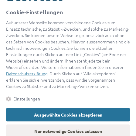
oder
Cookie-Einstellungen
Mit Apple anmelden
Auf unserer Webseite kommen verschiedene Cookies zum
Einsatz: technische, zu Statistik-Zwecken, und solche zu Marketing-
Zwecken. Sie können unsere Webseite grundsätzlich auch ohne
das Setzen von Cookies besuchen. Hiervon ausgenommen sind die
Sign in with Google
technisch notwendigen Cookies. Sie können die aktuellen
Einstellungen durch Klicken auf den Link „Cookies“ (am Ende der
By continuing, you are indicating that you accept our
Terms of
Website) einsehen und ändern. Ihnen steht jederzeit ein
Service
and
Privacy Policy
.
Widerrufsrecht zu. Weitere Informationen finden Sie in unserer
Datenschutzerklärung
. Durch Klicken auf "Alle akzeptieren"
erklären Sie sich einverstanden, dass wir die vorgenannten
Sie haben noch keinen Zugang?
Hier registrieren
Cookies zu Statistik- und zu Marketing-Zwecken setzen.
oder als
Anwalt registrieren.
Einstellungen
AGB
|
Impressum
|
Datenschutz
|
Kontakt
|
Cookies
Ausgewählte Cookies akzeptieren
© 2026 advocado
➝
Zurück zur Startseite
Nur notwendige Cookies zulassen