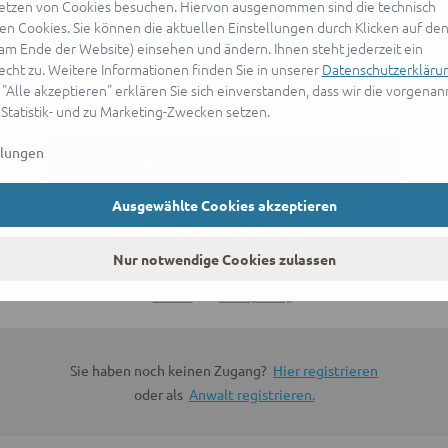
etzen von Cookies besuchen. Hiervon ausgenommen sind die technisch
n Cookies. Sie können die aktuellen Einstellungen durch Klicken auf den
ANMELDEN
(am Ende der Website) einsehen und ändern. Ihnen steht jederzeit ein
echt zu. Weitere Informationen finden Sie in unserer
Datenschutzerkläru
 "Alle akzeptieren" erklären Sie sich einverstanden, dass wir die vorgena
oder
 Statistik- und zu Marketing-Zwecken setzen.
llungen
Mit Apple anmelden
Ausgewählte Cookies akzeptieren
Sign in with Google
Nur notwendige Cookies zulassen
By continuing, you are indicating that you accept our
Terms of
Service
and
Privacy Policy
.
Sie haben noch keinen Zugang?
Hier registrieren
oder als
Anwalt registrieren.