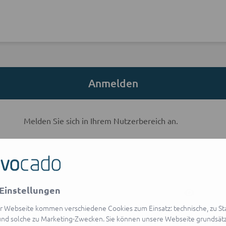
Anmelden
Melden Sie sich in Ihrem Nutzerbereich an.
E-Mail-Adresse
Einstellungen
visibility
Passwort
r Webseite kommen verschiedene Cookies zum Einsatz: technische, zu Stat
Passwort vergessen?
nd solche zu Marketing-Zwecken. Sie können unsere Webseite grundsätz