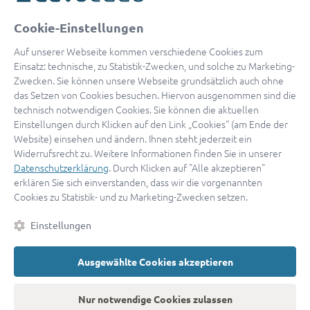
oder
Cookie-Einstellungen
Mit Apple anmelden
Auf unserer Webseite kommen verschiedene Cookies zum
Einsatz: technische, zu Statistik-Zwecken, und solche zu Marketing-
Zwecken. Sie können unsere Webseite grundsätzlich auch ohne
das Setzen von Cookies besuchen. Hiervon ausgenommen sind die
Sign in with Google
technisch notwendigen Cookies. Sie können die aktuellen
Einstellungen durch Klicken auf den Link „Cookies“ (am Ende der
By continuing, you are indicating that you accept our
Terms of
Website) einsehen und ändern. Ihnen steht jederzeit ein
Service
and
Privacy Policy
.
Widerrufsrecht zu. Weitere Informationen finden Sie in unserer
Datenschutzerklärung
. Durch Klicken auf "Alle akzeptieren"
erklären Sie sich einverstanden, dass wir die vorgenannten
Sie haben noch keinen Zugang?
Hier registrieren
Cookies zu Statistik- und zu Marketing-Zwecken setzen.
oder als
Anwalt registrieren.
Einstellungen
AGB
|
Impressum
|
Datenschutz
|
Kontakt
|
Cookies
Ausgewählte Cookies akzeptieren
© 2026 advocado
➝
Zurück zur Startseite
Nur notwendige Cookies zulassen