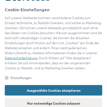
oder
Cookie-Einstellungen
Mit Apple anmelden
Auf unserer Webseite kommen verschiedene Cookies zum
Einsatz: technische, zu Statistik-Zwecken, und solche zu Marketing-
Zwecken. Sie können unsere Webseite grundsätzlich auch ohne
das Setzen von Cookies besuchen. Hiervon ausgenommen sind die
Sign in with Google
technisch notwendigen Cookies. Sie können die aktuellen
Einstellungen durch Klicken auf den Link „Cookies“ (am Ende der
By continuing, you are indicating that you accept our
Terms of
Website) einsehen und ändern. Ihnen steht jederzeit ein
Service
and
Privacy Policy
.
Widerrufsrecht zu. Weitere Informationen finden Sie in unserer
Datenschutzerklärung
. Durch Klicken auf "Alle akzeptieren"
erklären Sie sich einverstanden, dass wir die vorgenannten
Sie haben noch keinen Zugang?
Hier registrieren
Cookies zu Statistik- und zu Marketing-Zwecken setzen.
oder als
Anwalt registrieren.
Einstellungen
AGB
|
Impressum
|
Datenschutz
|
Kontakt
|
Cookies
Ausgewählte Cookies akzeptieren
© 2026 advocado
➝
Zurück zur Startseite
Nur notwendige Cookies zulassen