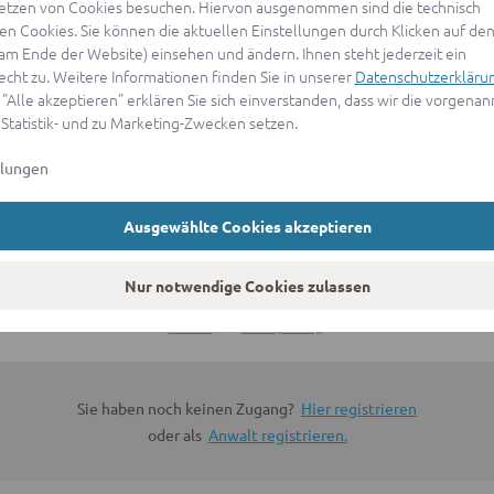
etzen von Cookies besuchen. Hiervon ausgenommen sind die technisch
n Cookies. Sie können die aktuellen Einstellungen durch Klicken auf den
ANMELDEN
(am Ende der Website) einsehen und ändern. Ihnen steht jederzeit ein
echt zu. Weitere Informationen finden Sie in unserer
Datenschutzerkläru
 "Alle akzeptieren" erklären Sie sich einverstanden, dass wir die vorgena
oder
 Statistik- und zu Marketing-Zwecken setzen.
llungen
Mit Apple anmelden
Ausgewählte Cookies akzeptieren
Sign in with Google
Nur notwendige Cookies zulassen
By continuing, you are indicating that you accept our
Terms of
Service
and
Privacy Policy
.
Sie haben noch keinen Zugang?
Hier registrieren
oder als
Anwalt registrieren.