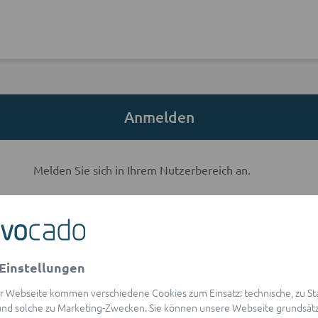
Anmelden
Melden Sie sich in Ihrem Nutzerbereich an.
E-Mail-Adresse
Einstellungen
visibility
Passwort
r Webseite kommen verschiedene Cookies zum Einsatz: technische, zu Stat
Passwort vergessen?
nd solche zu Marketing-Zwecken. Sie können unsere Webseite grundsätz