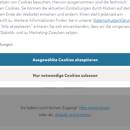
etzen von Cookies besuchen. Hiervon ausgenommen sind die technisch
n Cookies. Sie können die aktuellen Einstellungen durch Klicken auf den
ANMELDEN
(am Ende der Website) einsehen und ändern. Ihnen steht jederzeit ein
echt zu. Weitere Informationen finden Sie in unserer
Datenschutzerkläru
 "Alle akzeptieren" erklären Sie sich einverstanden, dass wir die vorgena
oder
 Statistik- und zu Marketing-Zwecken setzen.
llungen
Mit Apple anmelden
Ausgewählte Cookies akzeptieren
Sign in with Google
Nur notwendige Cookies zulassen
By continuing, you are indicating that you accept our
Terms of
Service
and
Privacy Policy
.
Sie haben noch keinen Zugang?
Hier registrieren
oder als
Anwalt registrieren.