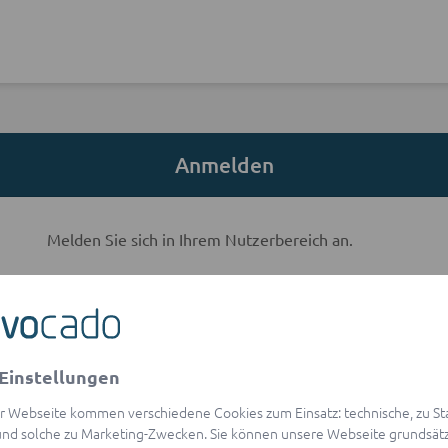
Anmelden
Melden Sie sich in Ihrem Nutzerbereich an.
E-Mail-Adresse
Einstellungen
visibility
Passwort
r Webseite kommen verschiedene Cookies zum Einsatz: technische, zu Stat
Passwort vergessen?
nd solche zu Marketing-Zwecken. Sie können unsere Webseite grundsätz