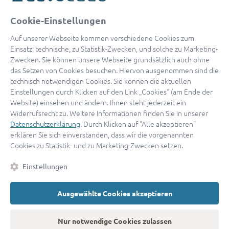
oder
Cookie-Einstellungen
Mit Apple anmelden
Auf unserer Webseite kommen verschiedene Cookies zum
Einsatz: technische, zu Statistik-Zwecken, und solche zu Marketing-
Zwecken. Sie können unsere Webseite grundsätzlich auch ohne
das Setzen von Cookies besuchen. Hiervon ausgenommen sind die
Sign in with Google
technisch notwendigen Cookies. Sie können die aktuellen
Einstellungen durch Klicken auf den Link „Cookies“ (am Ende der
By continuing, you are indicating that you accept our
Terms of
Website) einsehen und ändern. Ihnen steht jederzeit ein
Service
and
Privacy Policy
.
Widerrufsrecht zu. Weitere Informationen finden Sie in unserer
Datenschutzerklärung
. Durch Klicken auf "Alle akzeptieren"
erklären Sie sich einverstanden, dass wir die vorgenannten
Sie haben noch keinen Zugang?
Hier registrieren
Cookies zu Statistik- und zu Marketing-Zwecken setzen.
oder als
Anwalt registrieren.
Einstellungen
AGB
|
Impressum
|
Datenschutz
|
Kontakt
|
Cookies
Ausgewählte Cookies akzeptieren
© 2026 advocado
➝
Zurück zur Startseite
Nur notwendige Cookies zulassen