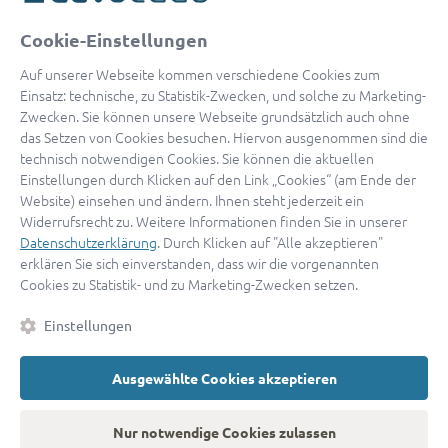
oder
Cookie-Einstellungen
Mit Apple anmelden
Auf unserer Webseite kommen verschiedene Cookies zum
Einsatz: technische, zu Statistik-Zwecken, und solche zu Marketing-
Zwecken. Sie können unsere Webseite grundsätzlich auch ohne
das Setzen von Cookies besuchen. Hiervon ausgenommen sind die
Sign in with Google
technisch notwendigen Cookies. Sie können die aktuellen
Einstellungen durch Klicken auf den Link „Cookies“ (am Ende der
By continuing, you are indicating that you accept our
Terms of
Website) einsehen und ändern. Ihnen steht jederzeit ein
Service
and
Privacy Policy
.
Widerrufsrecht zu. Weitere Informationen finden Sie in unserer
Datenschutzerklärung
. Durch Klicken auf "Alle akzeptieren"
erklären Sie sich einverstanden, dass wir die vorgenannten
Sie haben noch keinen Zugang?
Hier registrieren
Cookies zu Statistik- und zu Marketing-Zwecken setzen.
oder als
Anwalt registrieren.
Einstellungen
AGB
|
Impressum
|
Datenschutz
|
Kontakt
|
Cookies
Ausgewählte Cookies akzeptieren
© 2026 advocado
➝
Zurück zur Startseite
Nur notwendige Cookies zulassen