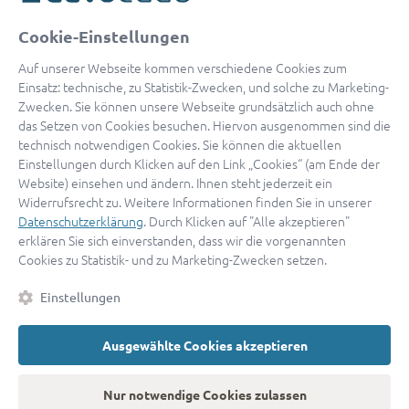
oder
Cookie-Einstellungen
Mit Apple anmelden
Auf unserer Webseite kommen verschiedene Cookies zum
Einsatz: technische, zu Statistik-Zwecken, und solche zu Marketing-
Zwecken. Sie können unsere Webseite grundsätzlich auch ohne
das Setzen von Cookies besuchen. Hiervon ausgenommen sind die
Sign in with Google
technisch notwendigen Cookies. Sie können die aktuellen
Einstellungen durch Klicken auf den Link „Cookies“ (am Ende der
By continuing, you are indicating that you accept our
Terms of
Website) einsehen und ändern. Ihnen steht jederzeit ein
Service
and
Privacy Policy
.
Widerrufsrecht zu. Weitere Informationen finden Sie in unserer
Datenschutzerklärung
. Durch Klicken auf "Alle akzeptieren"
erklären Sie sich einverstanden, dass wir die vorgenannten
Sie haben noch keinen Zugang?
Hier registrieren
Cookies zu Statistik- und zu Marketing-Zwecken setzen.
oder als
Anwalt registrieren.
Einstellungen
AGB
|
Impressum
|
Datenschutz
|
Kontakt
|
Cookies
Ausgewählte Cookies akzeptieren
© 2026 advocado
➝
Zurück zur Startseite
Nur notwendige Cookies zulassen