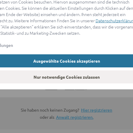
etzen von Cookies besuchen. Hiervon ausgenommen sind die technisch
n Cookies. Sie können die aktuellen Einstellungen durch Klicken auf den
ANMELDEN
(am Ende der Website) einsehen und ändern. Ihnen steht jederzeit ein
echt zu. Weitere Informationen finden Sie in unserer
Datenschutzerkläru
 "Alle akzeptieren" erklären Sie sich einverstanden, dass wir die vorgena
oder
 Statistik- und zu Marketing-Zwecken setzen.
llungen
Mit Apple anmelden
Ausgewählte Cookies akzeptieren
Sign in with Google
Nur notwendige Cookies zulassen
By continuing, you are indicating that you accept our
Terms of
Service
and
Privacy Policy
.
Sie haben noch keinen Zugang?
Hier registrieren
oder als
Anwalt registrieren.