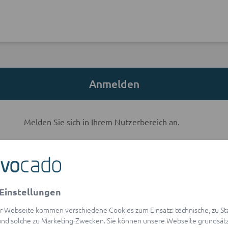
Anmelden
Melden Sie sich in Ihrem Nutzerbereich an.
E-Mail-Adresse
Einstellungen
visibility
Passwort
r Webseite kommen verschiedene Cookies zum Einsatz: technische, zu Stat
Passwort vergessen?
nd solche zu Marketing-Zwecken. Sie können unsere Webseite grundsätz