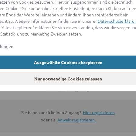
etzen von Cookies besuchen. Hiervon ausgenommen sind die technisch
n Cookies. Sie können die aktuellen Einstellungen durch Klicken auf den
ANMELDEN
(am Ende der Website) einsehen und ändern. Ihnen steht jederzeit ein
echt zu. Weitere Informationen finden Sie in unserer
Datenschutzerkläru
 "Alle akzeptieren" erklären Sie sich einverstanden, dass wir die vorgena
oder
 Statistik- und zu Marketing-Zwecken setzen.
llungen
Mit Apple anmelden
Ausgewählte Cookies akzeptieren
Sign in with Google
Nur notwendige Cookies zulassen
By continuing, you are indicating that you accept our
Terms of
Service
and
Privacy Policy
.
Sie haben noch keinen Zugang?
Hier registrieren
oder als
Anwalt registrieren.