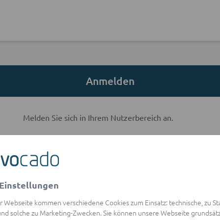
Anmelden
Melden Sie sich in Ihrem Nutzerbereich an.
E-Mail-Adresse
Einstellungen
visibility
Passwort
r Webseite kommen verschiedene Cookies zum Einsatz: technische, zu Stat
Passwort vergessen?
nd solche zu Marketing-Zwecken. Sie können unsere Webseite grundsätz