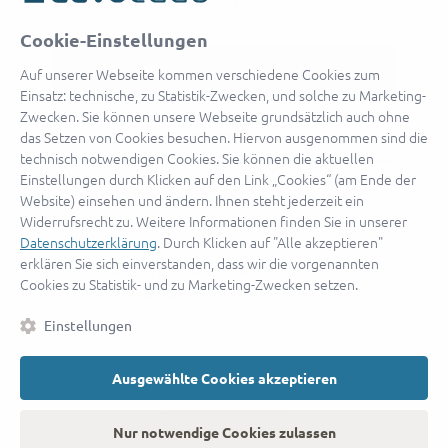
oder
Cookie-Einstellungen
Mit Apple anmelden
Auf unserer Webseite kommen verschiedene Cookies zum
Einsatz: technische, zu Statistik-Zwecken, und solche zu Marketing-
Zwecken. Sie können unsere Webseite grundsätzlich auch ohne
das Setzen von Cookies besuchen. Hiervon ausgenommen sind die
Sign in with Google
technisch notwendigen Cookies. Sie können die aktuellen
Einstellungen durch Klicken auf den Link „Cookies“ (am Ende der
By continuing, you are indicating that you accept our
Terms of
Website) einsehen und ändern. Ihnen steht jederzeit ein
Service
and
Privacy Policy
.
Widerrufsrecht zu. Weitere Informationen finden Sie in unserer
Datenschutzerklärung
. Durch Klicken auf "Alle akzeptieren"
erklären Sie sich einverstanden, dass wir die vorgenannten
Sie haben noch keinen Zugang?
Hier registrieren
Cookies zu Statistik- und zu Marketing-Zwecken setzen.
oder als
Anwalt registrieren.
Einstellungen
AGB
|
Impressum
|
Datenschutz
|
Kontakt
|
Cookies
Ausgewählte Cookies akzeptieren
© 2026 advocado
➝
Zurück zur Startseite
Nur notwendige Cookies zulassen