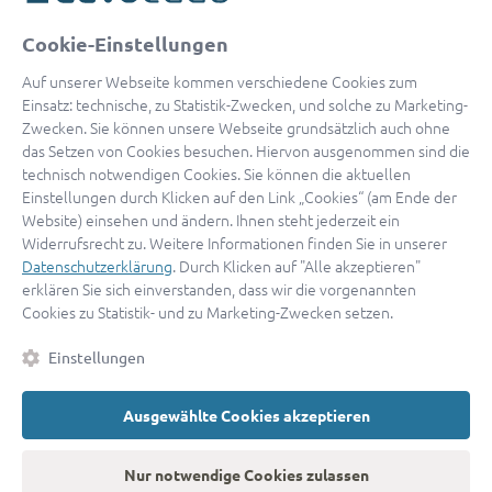
oder
Cookie-Einstellungen
Mit Apple anmelden
Auf unserer Webseite kommen verschiedene Cookies zum
Einsatz: technische, zu Statistik-Zwecken, und solche zu Marketing-
Zwecken. Sie können unsere Webseite grundsätzlich auch ohne
das Setzen von Cookies besuchen. Hiervon ausgenommen sind die
Sign in with Google
technisch notwendigen Cookies. Sie können die aktuellen
Einstellungen durch Klicken auf den Link „Cookies“ (am Ende der
By continuing, you are indicating that you accept our
Terms of
Website) einsehen und ändern. Ihnen steht jederzeit ein
Service
and
Privacy Policy
.
Widerrufsrecht zu. Weitere Informationen finden Sie in unserer
Datenschutzerklärung
. Durch Klicken auf "Alle akzeptieren"
erklären Sie sich einverstanden, dass wir die vorgenannten
Sie haben noch keinen Zugang?
Hier registrieren
Cookies zu Statistik- und zu Marketing-Zwecken setzen.
oder als
Anwalt registrieren.
Einstellungen
AGB
|
Impressum
|
Datenschutz
|
Kontakt
|
Cookies
Ausgewählte Cookies akzeptieren
© 2026 advocado
➝
Zurück zur Startseite
Nur notwendige Cookies zulassen