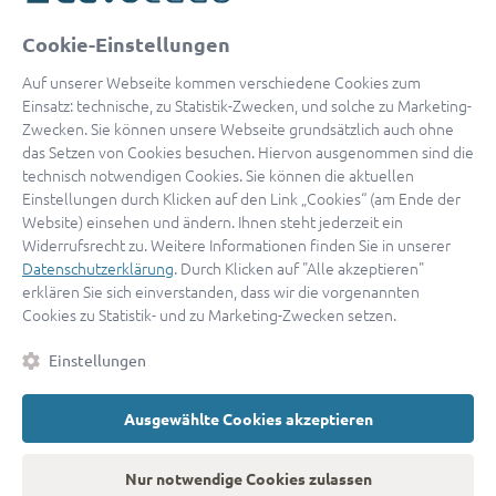
oder
Cookie-Einstellungen
Mit Apple anmelden
Auf unserer Webseite kommen verschiedene Cookies zum
Einsatz: technische, zu Statistik-Zwecken, und solche zu Marketing-
Zwecken. Sie können unsere Webseite grundsätzlich auch ohne
das Setzen von Cookies besuchen. Hiervon ausgenommen sind die
Sign in with Google
technisch notwendigen Cookies. Sie können die aktuellen
Einstellungen durch Klicken auf den Link „Cookies“ (am Ende der
By continuing, you are indicating that you accept our
Terms of
Website) einsehen und ändern. Ihnen steht jederzeit ein
Service
and
Privacy Policy
.
Widerrufsrecht zu. Weitere Informationen finden Sie in unserer
Datenschutzerklärung
. Durch Klicken auf "Alle akzeptieren"
erklären Sie sich einverstanden, dass wir die vorgenannten
Sie haben noch keinen Zugang?
Hier registrieren
Cookies zu Statistik- und zu Marketing-Zwecken setzen.
oder als
Anwalt registrieren.
Einstellungen
AGB
|
Impressum
|
Datenschutz
|
Kontakt
|
Cookies
Ausgewählte Cookies akzeptieren
© 2026 advocado
➝
Zurück zur Startseite
Nur notwendige Cookies zulassen