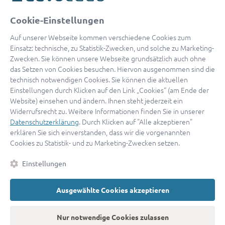
oder
Cookie-Einstellungen
Mit Apple anmelden
Auf unserer Webseite kommen verschiedene Cookies zum
Einsatz: technische, zu Statistik-Zwecken, und solche zu Marketing-
Zwecken. Sie können unsere Webseite grundsätzlich auch ohne
das Setzen von Cookies besuchen. Hiervon ausgenommen sind die
Sign in with Google
technisch notwendigen Cookies. Sie können die aktuellen
Einstellungen durch Klicken auf den Link „Cookies“ (am Ende der
By continuing, you are indicating that you accept our
Terms of
Website) einsehen und ändern. Ihnen steht jederzeit ein
Service
and
Privacy Policy
.
Widerrufsrecht zu. Weitere Informationen finden Sie in unserer
Datenschutzerklärung
. Durch Klicken auf "Alle akzeptieren"
erklären Sie sich einverstanden, dass wir die vorgenannten
Sie haben noch keinen Zugang?
Hier registrieren
Cookies zu Statistik- und zu Marketing-Zwecken setzen.
oder als
Anwalt registrieren.
Einstellungen
AGB
|
Impressum
|
Datenschutz
|
Kontakt
|
Cookies
Ausgewählte Cookies akzeptieren
© 2026 advocado
➝
Zurück zur Startseite
Nur notwendige Cookies zulassen