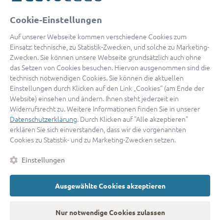
oder
Cookie-Einstellungen
Mit Apple anmelden
Auf unserer Webseite kommen verschiedene Cookies zum
Einsatz: technische, zu Statistik-Zwecken, und solche zu Marketing-
Zwecken. Sie können unsere Webseite grundsätzlich auch ohne
das Setzen von Cookies besuchen. Hiervon ausgenommen sind die
Sign in with Google
technisch notwendigen Cookies. Sie können die aktuellen
Einstellungen durch Klicken auf den Link „Cookies“ (am Ende der
By continuing, you are indicating that you accept our
Terms of
Website) einsehen und ändern. Ihnen steht jederzeit ein
Service
and
Privacy Policy
.
Widerrufsrecht zu. Weitere Informationen finden Sie in unserer
Datenschutzerklärung
. Durch Klicken auf "Alle akzeptieren"
erklären Sie sich einverstanden, dass wir die vorgenannten
Sie haben noch keinen Zugang?
Hier registrieren
Cookies zu Statistik- und zu Marketing-Zwecken setzen.
oder als
Anwalt registrieren.
Einstellungen
AGB
|
Impressum
|
Datenschutz
|
Kontakt
|
Cookies
Ausgewählte Cookies akzeptieren
© 2026 advocado
➝
Zurück zur Startseite
Nur notwendige Cookies zulassen