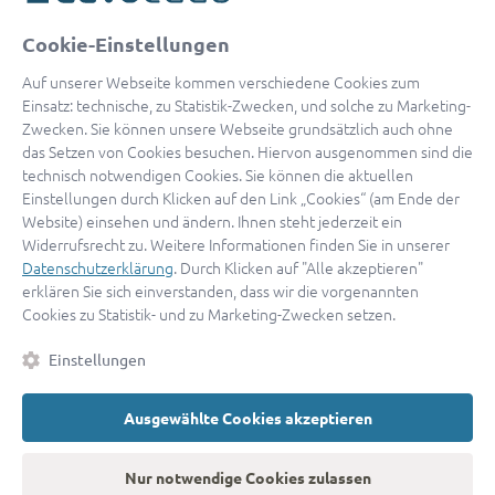
oder
Cookie-Einstellungen
Mit Apple anmelden
Auf unserer Webseite kommen verschiedene Cookies zum
Einsatz: technische, zu Statistik-Zwecken, und solche zu Marketing-
Zwecken. Sie können unsere Webseite grundsätzlich auch ohne
das Setzen von Cookies besuchen. Hiervon ausgenommen sind die
Sign in with Google
technisch notwendigen Cookies. Sie können die aktuellen
Einstellungen durch Klicken auf den Link „Cookies“ (am Ende der
By continuing, you are indicating that you accept our
Terms of
Website) einsehen und ändern. Ihnen steht jederzeit ein
Service
and
Privacy Policy
.
Widerrufsrecht zu. Weitere Informationen finden Sie in unserer
Datenschutzerklärung
. Durch Klicken auf "Alle akzeptieren"
erklären Sie sich einverstanden, dass wir die vorgenannten
Sie haben noch keinen Zugang?
Hier registrieren
Cookies zu Statistik- und zu Marketing-Zwecken setzen.
oder als
Anwalt registrieren.
Einstellungen
AGB
|
Impressum
|
Datenschutz
|
Kontakt
|
Cookies
Ausgewählte Cookies akzeptieren
© 2026 advocado
➝
Zurück zur Startseite
Nur notwendige Cookies zulassen