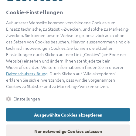
oder
Cookie-Einstellungen
Mit Apple anmelden
Auf unserer Webseite kommen verschiedene Cookies zum
Einsatz: technische, zu Statistik-Zwecken, und solche zu Marketing-
Zwecken. Sie können unsere Webseite grundsätzlich auch ohne
das Setzen von Cookies besuchen. Hiervon ausgenommen sind die
Sign in with Google
technisch notwendigen Cookies. Sie können die aktuellen
Einstellungen durch Klicken auf den Link „Cookies“ (am Ende der
By continuing, you are indicating that you accept our
Terms of
Website) einsehen und ändern. Ihnen steht jederzeit ein
Service
and
Privacy Policy
.
Widerrufsrecht zu. Weitere Informationen finden Sie in unserer
Datenschutzerklärung
. Durch Klicken auf "Alle akzeptieren"
erklären Sie sich einverstanden, dass wir die vorgenannten
Sie haben noch keinen Zugang?
Hier registrieren
Cookies zu Statistik- und zu Marketing-Zwecken setzen.
oder als
Anwalt registrieren.
Einstellungen
AGB
|
Impressum
|
Datenschutz
|
Kontakt
|
Cookies
Ausgewählte Cookies akzeptieren
© 2026 advocado
➝
Zurück zur Startseite
Nur notwendige Cookies zulassen