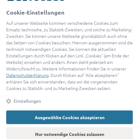
oder
Cookie-Einstellungen
Mit Apple anmelden
Auf unserer Webseite kommen verschiedene Cookies zum
Einsatz: technische, zu Statistik-Zwecken, und solche zu Marketing-
Zwecken. Sie können unsere Webseite grundsätzlich auch ohne
das Setzen von Cookies besuchen. Hiervon ausgenommen sind die
Sign in with Google
technisch notwendigen Cookies. Sie können die aktuellen
Einstellungen durch Klicken auf den Link „Cookies“ (am Ende der
By continuing, you are indicating that you accept our
Terms of
Website) einsehen und ändern. Ihnen steht jederzeit ein
Service
and
Privacy Policy
.
Widerrufsrecht zu. Weitere Informationen finden Sie in unserer
Datenschutzerklärung
. Durch Klicken auf "Alle akzeptieren"
erklären Sie sich einverstanden, dass wir die vorgenannten
Sie haben noch keinen Zugang?
Hier registrieren
Cookies zu Statistik- und zu Marketing-Zwecken setzen.
oder als
Anwalt registrieren.
Einstellungen
AGB
|
Impressum
|
Datenschutz
|
Kontakt
|
Cookies
Ausgewählte Cookies akzeptieren
© 2026 advocado
➝
Zurück zur Startseite
Nur notwendige Cookies zulassen