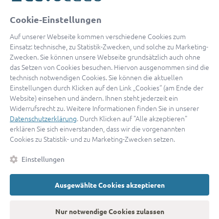
oder
Cookie-Einstellungen
Mit Apple anmelden
Auf unserer Webseite kommen verschiedene Cookies zum
Einsatz: technische, zu Statistik-Zwecken, und solche zu Marketing-
Zwecken. Sie können unsere Webseite grundsätzlich auch ohne
das Setzen von Cookies besuchen. Hiervon ausgenommen sind die
Sign in with Google
technisch notwendigen Cookies. Sie können die aktuellen
Einstellungen durch Klicken auf den Link „Cookies“ (am Ende der
By continuing, you are indicating that you accept our
Terms of
Website) einsehen und ändern. Ihnen steht jederzeit ein
Service
and
Privacy Policy
.
Widerrufsrecht zu. Weitere Informationen finden Sie in unserer
Datenschutzerklärung
. Durch Klicken auf "Alle akzeptieren"
erklären Sie sich einverstanden, dass wir die vorgenannten
Sie haben noch keinen Zugang?
Hier registrieren
Cookies zu Statistik- und zu Marketing-Zwecken setzen.
oder als
Anwalt registrieren.
Einstellungen
AGB
|
Impressum
|
Datenschutz
|
Kontakt
|
Cookies
Ausgewählte Cookies akzeptieren
© 2026 advocado
➝
Zurück zur Startseite
Nur notwendige Cookies zulassen