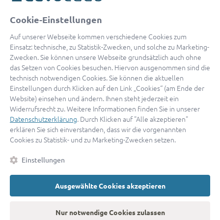
oder
Cookie-Einstellungen
Mit Apple anmelden
Auf unserer Webseite kommen verschiedene Cookies zum
Einsatz: technische, zu Statistik-Zwecken, und solche zu Marketing-
Zwecken. Sie können unsere Webseite grundsätzlich auch ohne
das Setzen von Cookies besuchen. Hiervon ausgenommen sind die
Sign in with Google
technisch notwendigen Cookies. Sie können die aktuellen
Einstellungen durch Klicken auf den Link „Cookies“ (am Ende der
By continuing, you are indicating that you accept our
Terms of
Website) einsehen und ändern. Ihnen steht jederzeit ein
Service
and
Privacy Policy
.
Widerrufsrecht zu. Weitere Informationen finden Sie in unserer
Datenschutzerklärung
. Durch Klicken auf "Alle akzeptieren"
erklären Sie sich einverstanden, dass wir die vorgenannten
Sie haben noch keinen Zugang?
Hier registrieren
Cookies zu Statistik- und zu Marketing-Zwecken setzen.
oder als
Anwalt registrieren.
Einstellungen
AGB
|
Impressum
|
Datenschutz
|
Kontakt
|
Cookies
Ausgewählte Cookies akzeptieren
© 2026 advocado
➝
Zurück zur Startseite
Nur notwendige Cookies zulassen