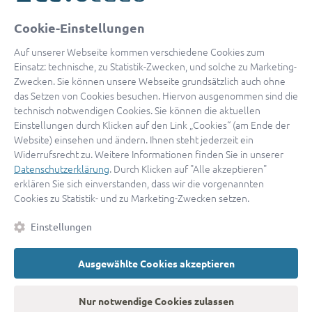
oder
Cookie-Einstellungen
Mit Apple anmelden
Auf unserer Webseite kommen verschiedene Cookies zum
Einsatz: technische, zu Statistik-Zwecken, und solche zu Marketing-
Zwecken. Sie können unsere Webseite grundsätzlich auch ohne
das Setzen von Cookies besuchen. Hiervon ausgenommen sind die
Sign in with Google
technisch notwendigen Cookies. Sie können die aktuellen
Einstellungen durch Klicken auf den Link „Cookies“ (am Ende der
By continuing, you are indicating that you accept our
Terms of
Website) einsehen und ändern. Ihnen steht jederzeit ein
Service
and
Privacy Policy
.
Widerrufsrecht zu. Weitere Informationen finden Sie in unserer
Datenschutzerklärung
. Durch Klicken auf "Alle akzeptieren"
erklären Sie sich einverstanden, dass wir die vorgenannten
Sie haben noch keinen Zugang?
Hier registrieren
Cookies zu Statistik- und zu Marketing-Zwecken setzen.
oder als
Anwalt registrieren.
Einstellungen
AGB
|
Impressum
|
Datenschutz
|
Kontakt
|
Cookies
Ausgewählte Cookies akzeptieren
© 2026 advocado
➝
Zurück zur Startseite
Nur notwendige Cookies zulassen