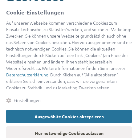
oder
Cookie-Einstellungen
Mit Apple anmelden
Auf unserer Webseite kommen verschiedene Cookies zum
Einsatz: technische, zu Statistik-Zwecken, und solche zu Marketing-
Zwecken. Sie können unsere Webseite grundsätzlich auch ohne
das Setzen von Cookies besuchen. Hiervon ausgenommen sind die
Sign in with Google
technisch notwendigen Cookies. Sie können die aktuellen
Einstellungen durch Klicken auf den Link „Cookies“ (am Ende der
By continuing, you are indicating that you accept our
Terms of
Website) einsehen und ändern. Ihnen steht jederzeit ein
Service
and
Privacy Policy
.
Widerrufsrecht zu. Weitere Informationen finden Sie in unserer
Datenschutzerklärung
. Durch Klicken auf "Alle akzeptieren"
erklären Sie sich einverstanden, dass wir die vorgenannten
Sie haben noch keinen Zugang?
Hier registrieren
Cookies zu Statistik- und zu Marketing-Zwecken setzen.
oder als
Anwalt registrieren.
Einstellungen
AGB
|
Impressum
|
Datenschutz
|
Kontakt
|
Cookies
Ausgewählte Cookies akzeptieren
© 2026 advocado
➝
Zurück zur Startseite
Nur notwendige Cookies zulassen