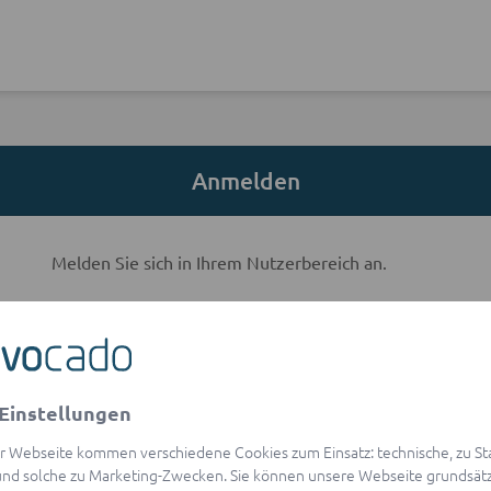
Anmelden
Melden Sie sich in Ihrem Nutzerbereich an.
E-Mail-Adresse
Einstellungen
visibility
Passwort
r Webseite kommen verschiedene Cookies zum Einsatz: technische, zu Stat
Passwort vergessen?
nd solche zu Marketing-Zwecken. Sie können unsere Webseite grundsätz