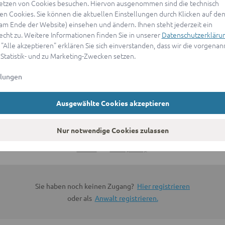
etzen von Cookies besuchen. Hiervon ausgenommen sind die technisch
n Cookies. Sie können die aktuellen Einstellungen durch Klicken auf den
ANMELDEN
(am Ende der Website) einsehen und ändern. Ihnen steht jederzeit ein
echt zu. Weitere Informationen finden Sie in unserer
Datenschutzerkläru
 "Alle akzeptieren" erklären Sie sich einverstanden, dass wir die vorgena
oder
 Statistik- und zu Marketing-Zwecken setzen.
llungen
Mit Apple anmelden
Ausgewählte Cookies akzeptieren
Sign in with Google
Nur notwendige Cookies zulassen
By continuing, you are indicating that you accept our
Terms of
Service
and
Privacy Policy
.
Sie haben noch keinen Zugang?
Hier registrieren
oder als
Anwalt registrieren.