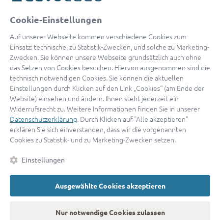
oder
Cookie-Einstellungen
Mit Apple anmelden
Auf unserer Webseite kommen verschiedene Cookies zum
Einsatz: technische, zu Statistik-Zwecken, und solche zu Marketing-
Zwecken. Sie können unsere Webseite grundsätzlich auch ohne
das Setzen von Cookies besuchen. Hiervon ausgenommen sind die
Sign in with Google
technisch notwendigen Cookies. Sie können die aktuellen
Einstellungen durch Klicken auf den Link „Cookies“ (am Ende der
By continuing, you are indicating that you accept our
Terms of
Website) einsehen und ändern. Ihnen steht jederzeit ein
Service
and
Privacy Policy
.
Widerrufsrecht zu. Weitere Informationen finden Sie in unserer
Datenschutzerklärung
. Durch Klicken auf "Alle akzeptieren"
erklären Sie sich einverstanden, dass wir die vorgenannten
Sie haben noch keinen Zugang?
Hier registrieren
Cookies zu Statistik- und zu Marketing-Zwecken setzen.
oder als
Anwalt registrieren.
Einstellungen
AGB
|
Impressum
|
Datenschutz
|
Kontakt
|
Cookies
Ausgewählte Cookies akzeptieren
© 2026 advocado
➝
Zurück zur Startseite
Nur notwendige Cookies zulassen