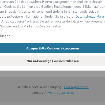
etzen von Cookies besuchen. Hiervon ausgenommen sind die technisch
n Cookies. Sie können die aktuellen Einstellungen durch Klicken auf den
ANMELDEN
(am Ende der Website) einsehen und ändern. Ihnen steht jederzeit ein
echt zu. Weitere Informationen finden Sie in unserer
Datenschutzerkläru
 "Alle akzeptieren" erklären Sie sich einverstanden, dass wir die vorgena
oder
 Statistik- und zu Marketing-Zwecken setzen.
llungen
Mit Apple anmelden
Ausgewählte Cookies akzeptieren
Sign in with Google
Nur notwendige Cookies zulassen
By continuing, you are indicating that you accept our
Terms of
Service
and
Privacy Policy
.
Sie haben noch keinen Zugang?
Hier registrieren
oder als
Anwalt registrieren.