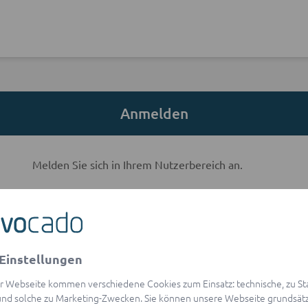
Anmelden
Melden Sie sich in Ihrem Nutzerbereich an.
E-Mail-Adresse
Einstellungen
visibility
Passwort
r Webseite kommen verschiedene Cookies zum Einsatz: technische, zu Stat
Passwort vergessen?
nd solche zu Marketing-Zwecken. Sie können unsere Webseite grundsätz