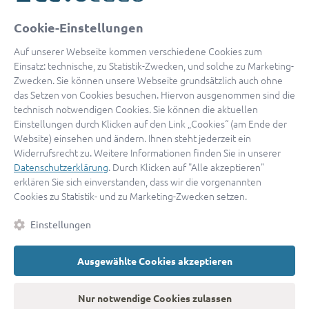
oder
Cookie-Einstellungen
Mit Apple anmelden
Auf unserer Webseite kommen verschiedene Cookies zum
Einsatz: technische, zu Statistik-Zwecken, und solche zu Marketing-
Zwecken. Sie können unsere Webseite grundsätzlich auch ohne
das Setzen von Cookies besuchen. Hiervon ausgenommen sind die
Sign in with Google
technisch notwendigen Cookies. Sie können die aktuellen
Einstellungen durch Klicken auf den Link „Cookies“ (am Ende der
By continuing, you are indicating that you accept our
Terms of
Website) einsehen und ändern. Ihnen steht jederzeit ein
Service
and
Privacy Policy
.
Widerrufsrecht zu. Weitere Informationen finden Sie in unserer
Datenschutzerklärung
. Durch Klicken auf "Alle akzeptieren"
erklären Sie sich einverstanden, dass wir die vorgenannten
Sie haben noch keinen Zugang?
Hier registrieren
Cookies zu Statistik- und zu Marketing-Zwecken setzen.
oder als
Anwalt registrieren.
Einstellungen
AGB
|
Impressum
|
Datenschutz
|
Kontakt
|
Cookies
Ausgewählte Cookies akzeptieren
© 2026 advocado
➝
Zurück zur Startseite
Nur notwendige Cookies zulassen