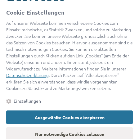
oder
Cookie-Einstellungen
Mit Apple anmelden
Auf unserer Webseite kommen verschiedene Cookies zum
Einsatz: technische, zu Statistik-Zwecken, und solche zu Marketing-
Zwecken. Sie können unsere Webseite grundsätzlich auch ohne
das Setzen von Cookies besuchen. Hiervon ausgenommen sind die
Sign in with Google
technisch notwendigen Cookies. Sie können die aktuellen
Einstellungen durch Klicken auf den Link „Cookies“ (am Ende der
By continuing, you are indicating that you accept our
Terms of
Website) einsehen und ändern. Ihnen steht jederzeit ein
Service
and
Privacy Policy
.
Widerrufsrecht zu. Weitere Informationen finden Sie in unserer
Datenschutzerklärung
. Durch Klicken auf "Alle akzeptieren"
erklären Sie sich einverstanden, dass wir die vorgenannten
Sie haben noch keinen Zugang?
Hier registrieren
Cookies zu Statistik- und zu Marketing-Zwecken setzen.
oder als
Anwalt registrieren.
Einstellungen
AGB
|
Impressum
|
Datenschutz
|
Kontakt
|
Cookies
Ausgewählte Cookies akzeptieren
© 2026 advocado
➝
Zurück zur Startseite
Nur notwendige Cookies zulassen