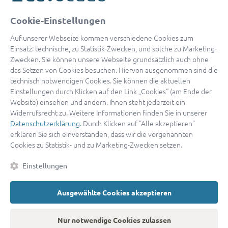
oder
Cookie-Einstellungen
Mit Apple anmelden
Auf unserer Webseite kommen verschiedene Cookies zum
Einsatz: technische, zu Statistik-Zwecken, und solche zu Marketing-
Zwecken. Sie können unsere Webseite grundsätzlich auch ohne
das Setzen von Cookies besuchen. Hiervon ausgenommen sind die
Sign in with Google
technisch notwendigen Cookies. Sie können die aktuellen
Einstellungen durch Klicken auf den Link „Cookies“ (am Ende der
By continuing, you are indicating that you accept our
Terms of
Website) einsehen und ändern. Ihnen steht jederzeit ein
Service
and
Privacy Policy
.
Widerrufsrecht zu. Weitere Informationen finden Sie in unserer
Datenschutzerklärung
. Durch Klicken auf "Alle akzeptieren"
erklären Sie sich einverstanden, dass wir die vorgenannten
Sie haben noch keinen Zugang?
Hier registrieren
Cookies zu Statistik- und zu Marketing-Zwecken setzen.
oder als
Anwalt registrieren.
Einstellungen
AGB
|
Impressum
|
Datenschutz
|
Kontakt
|
Cookies
Ausgewählte Cookies akzeptieren
© 2026 advocado
➝
Zurück zur Startseite
Nur notwendige Cookies zulassen