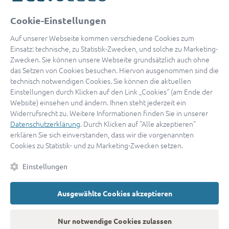
oder
Cookie-Einstellungen
Mit Apple anmelden
Auf unserer Webseite kommen verschiedene Cookies zum
Einsatz: technische, zu Statistik-Zwecken, und solche zu Marketing-
Zwecken. Sie können unsere Webseite grundsätzlich auch ohne
das Setzen von Cookies besuchen. Hiervon ausgenommen sind die
Sign in with Google
technisch notwendigen Cookies. Sie können die aktuellen
Einstellungen durch Klicken auf den Link „Cookies“ (am Ende der
By continuing, you are indicating that you accept our
Terms of
Website) einsehen und ändern. Ihnen steht jederzeit ein
Service
and
Privacy Policy
.
Widerrufsrecht zu. Weitere Informationen finden Sie in unserer
Datenschutzerklärung
. Durch Klicken auf "Alle akzeptieren"
erklären Sie sich einverstanden, dass wir die vorgenannten
Sie haben noch keinen Zugang?
Hier registrieren
Cookies zu Statistik- und zu Marketing-Zwecken setzen.
oder als
Anwalt registrieren.
Einstellungen
AGB
|
Impressum
|
Datenschutz
|
Kontakt
|
Cookies
Ausgewählte Cookies akzeptieren
© 2026 advocado
➝
Zurück zur Startseite
Nur notwendige Cookies zulassen